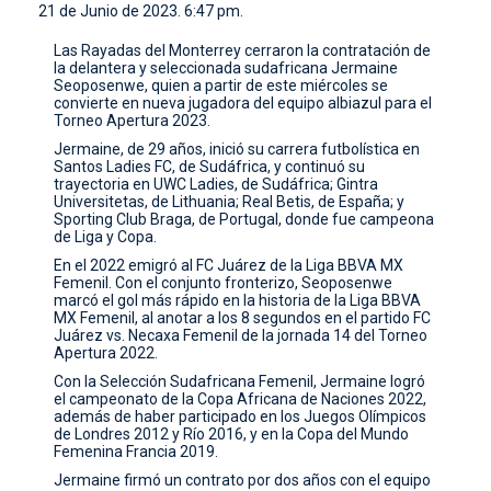
21 de Junio de 2023. 6:47 pm.
CONTACTO
Las Rayadas del Monterrey cerraron la contratación de
la delantera y seleccionada sudafricana Jermaine
Seoposenwe, quien a partir de este miércoles se
convierte en nueva jugadora del equipo albiazul para el
Torneo Apertura 2023.
Jermaine, de 29 años, inició su carrera futbolística en
Santos Ladies FC, de Sudáfrica, y continuó su
trayectoria en UWC Ladies, de Sudáfrica; Gintra
Universitetas, de Lithuania; Real Betis, de España; y
Sporting Club Braga, de Portugal, donde fue campeona
de Liga y Copa.
En el 2022 emigró al FC Juárez de la Liga BBVA MX
Femenil. Con el conjunto fronterizo, Seoposenwe
marcó el gol más rápido en la historia de la Liga BBVA
MX Femenil, al anotar a los 8 segundos en el partido FC
Juárez vs. Necaxa Femenil de la jornada 14 del Torneo
Apertura 2022.
Con la Selección Sudafricana Femenil, Jermaine logró
el campeonato de la Copa Africana de Naciones 2022,
además de haber participado en los Juegos Olímpicos
de Londres 2012 y Río 2016, y en la Copa del Mundo
Femenina Francia 2019.
Jermaine firmó un contrato por dos años con el equipo