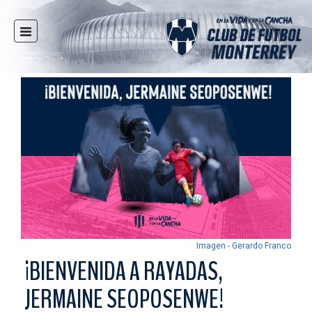
INICIO
NOTICIAS
CLUB
MULTIMEDIA
RAYADOS
RAYADAS
FUERZAS BÁSICAS
RESPONSABILIDAD SOCIAL
TAQUILLA
Imagen - Gerardo Franco
TIENDA
¡BIENVENIDA A RAYADAS,
ESTADIO
JERMAINE SEOPOSENWE!
PRENSA