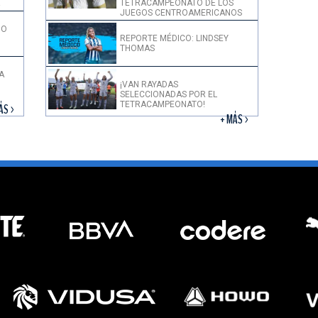
!
TETRACAMPEONATO DE LOS
JUEGOS CENTROAMERICANOS
DO
REPORTE MÉDICO: LINDSEY
THOMAS
A
¡VAN RAYADAS
SELECCIONADAS POR EL
TETRACAMPEONATO!
ÁS >
+ MÁS >