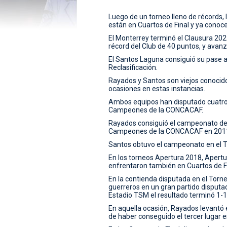
Luego de un torneo lleno de récords,
están en Cuartos de Final y ya conocen
El Monterrey terminó el Clausura 202
récord del Club de 40 puntos, y avanzó
El Santos Laguna consiguió su pase a
Reclasificación.
Rayados y Santos son viejos conocido
ocasiones en estas instancias.
Ambos equipos han disputado cuatro 
Campeones de la CONCACAF.
Rayados consiguió el campeonato del 
Campeones de la CONCACAF en 2011
Santos obtuvo el campeonato en el T
En los torneos Apertura 2018, Apert
enfrentaron también en Cuartos de Fi
En la contienda disputada en el Torne
guerreros en un gran partido disputad
Estadio TSM el resultado terminó 1-1
En aquella ocasión, Rayados levantó e
de haber conseguido el tercer lugar e