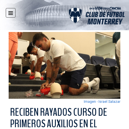
INICIO
NOTICIAS
CLUB
MULTIMEDIA
RAYADOS
RAYADAS
FUERZAS BÁSICAS
RESPONSABILIDAD SOCIAL
TAQUILLA
Imagen - Israel Salazar
TIENDA
RECIBEN RAYADOS CURSO DE
ESTADIO
PRIMEROS AUXILIOS EN EL
PRENSA