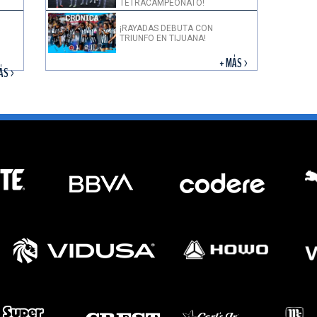
TETRACAMPEONATO!
¡RAYADAS DEBUTA CON
TRIUNFO EN TIJUANA!
+ MÁS >
ÁS >