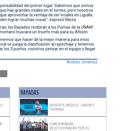
ponsabilidad del primer lugar. Sabemos que somos
que hay grandes rivales en el torneo, pero nosotros
 aprovechar la ventaja de ser locales en Liguilla.
ueden lograr muchas cosas”, expresó Meza.
oras, los Rayados recibirán a los Pumas de la UNAM
omontano buscará un triunfo más para su Afición.
 tenemos que hacer de la mejor manera para irnos
rival se juega la clasificación al repechaje y tenemos
 los 3 puntos, nosotros pensar en el equipo y llegar
Andrés Jiménez
RAYADAS
DO
REPORTE MÉDICO: LINDSEY
THOMAS
A
¡VAN RAYADAS
SELECCIONADAS POR EL