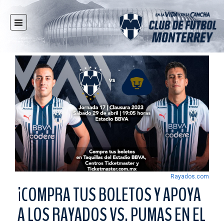
INICIO
NOTICIAS
CLUB
MULTIMEDIA
RAYADOS
RAYADAS
FUERZAS BÁSICAS
RESPONSABILIDAD SOCIAL
TAQUILLA
Rayados.com
TIENDA
¡COMPRA TUS BOLETOS Y APOYA
ESTADIO
A LOS RAYADOS VS. PUMAS EN EL
PRENSA