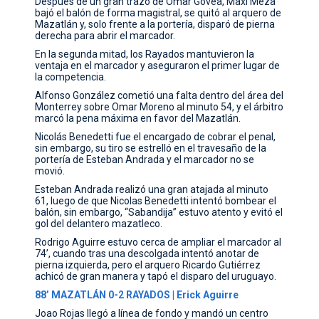
Después de un gran trazo de Omar Govea, Maxi Meza
bajó el balón de forma magistral, se quitó al arquero de
Mazatlán y, solo frente a la portería, disparó de pierna
derecha para abrir el marcador.
En la segunda mitad, los Rayados mantuvieron la
ventaja en el marcador y aseguraron el primer lugar de
la competencia.
Alfonso González cometió una falta dentro del área del
Monterrey sobre Omar Moreno al minuto 54, y el árbitro
marcó la pena máxima en favor del Mazatlán.
Nicolás Benedetti fue el encargado de cobrar el penal,
sin embargo, su tiro se estrelló en el travesaño de la
portería de Esteban Andrada y el marcador no se
movió.
Esteban Andrada realizó una gran atajada al minuto
61, luego de que Nicolas Benedetti intentó bombear el
balón, sin embargo, “Sabandija” estuvo atento y evitó el
gol del delantero mazatleco.
Rodrigo Aguirre estuvo cerca de ampliar el marcador al
74’, cuando tras una descolgada intentó anotar de
pierna izquierda, pero el arquero Ricardo Gutiérrez
achicó de gran manera y tapó el disparo del uruguayo.
88’ MAZATLÁN 0-2 RAYADOS | Erick Aguirre
Joao Rojas llegó a línea de fondo y mandó un centro