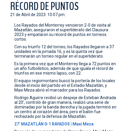
RÉCORD DE PUNTOS
CONTACTO
21 de Abril de 2023. 10:07 pm.
Los Rayados del Monterrey vencieron 2-0 de visita al
Mazatlán, aseguraron el superliderato del Clausura
2023 y empataron su récord de puntos en torneos
cortos.
Con su triunfo 12 del torneo, los Rayados llegaron a 37
unidades en la jornada 16, y es la quinta vez que
terminarán un torneo regular en el superliderato.
Es la primera vez que el Monterrey llega a 72 puntos en
un año futbolístico, además de que iguala el récord de
triunfos en ese mismo lapso, con 22.
El equipo regiomontano buscó la portería de los locales
desde el inicio del partido en el Estadio Mazatlán, y
Maxi Meza abrió el marcador para los Rayados.
Rodrigo Aguirre recibió un despeje de Esteban Andrada
al 20’, controló de gran manera, realizó una serie de
dominadas por la banda derecha y la jugada terminó en
un centro al corazón del área, pero el balón fue
rechazado por la defensa de Mazatlán.
27’ MAZATLÁN 0-1 RAYADOS | Maxi Meza