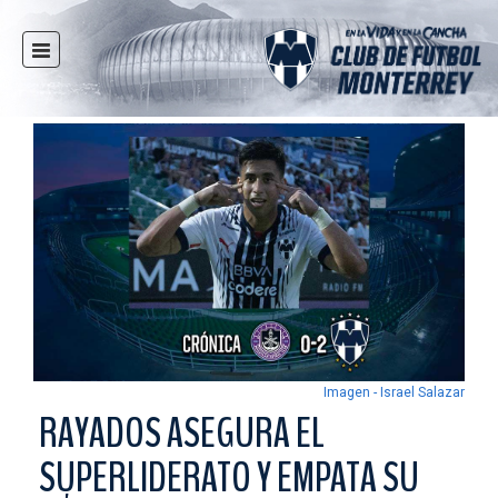
INICIO
NOTICIAS
CLUB
MULTIMEDIA
RAYADOS
RAYADAS
FUERZAS BÁSICAS
RESPONSABILIDAD SOCIAL
TAQUILLA
Imagen - Israel Salazar
TIENDA
RAYADOS ASEGURA EL
ESTADIO
SUPERLIDERATO Y EMPATA SU
PRENSA