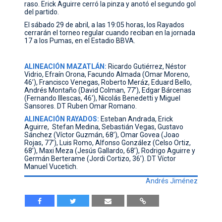
raso. Erick Aguirre cerró la pinza y anotó el segundo gol
del partido.
El sábado 29 de abril, a las 19:05 horas, los Rayados
cerrarán el torneo regular cuando reciban en la jornada
17 a los Pumas, en el Estadio BBVA.
ALINEACIÓN MAZATLÁN:
Ricardo Gutiérrez, Néstor
Vidrio, Efraín Orona, Facundo Almada (Omar Moreno,
46’), Francisco Venegas, Roberto Meráz, Eduard Bello,
Andrés Montaño (David Colman, 77’), Edgar Bárcenas
(Fernando Illescas, 46'), Nicolás Benedetti y Miguel
Sansores. DT Ruben Omar Romano.
ALINEACIÓN RAYADOS:
Esteban Andrada, Erick
Aguirre, Stefan Medina, Sebastián Vegas, Gustavo
Sánchez (Víctor Guzmán, 68’), Omar Govea (Joao
Rojas, 77’), Luis Romo, Alfonso González (Celso Ortiz,
68’), Maxi Meza (Jesús Gallardo, 68’), Rodrigo Aguirre y
Germán Berterame (Jordi Cortizo, 36’). DT Víctor
Manuel Vucetich.
Andrés Jiménez