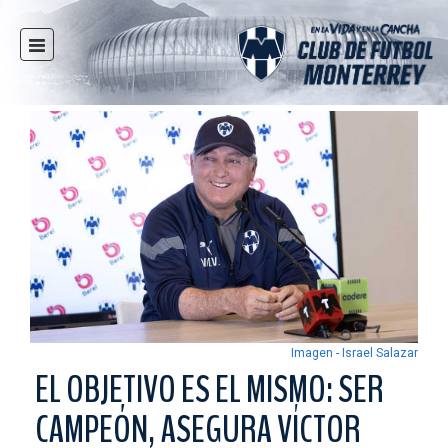
INICIO
NOTICIAS
CLUB
MULTIMEDIA
RAYADOS
RAYADAS
FUERZAS BÁSICAS
RESPONSABILIDAD SOCIAL
TAQUILLA
Imagen - Israel Salazar
TIENDA
EL OBJETIVO ES EL MISMO: SER
ESTADIO
CAMPEÓN, ASEGURA VÍCTOR
PRENSA