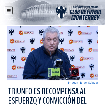
INICIO
NOTICIAS
CLUB
MULTIMEDIA
RAYADOS
RAYADAS
FUERZAS BÁSICAS
RESPONSABILIDAD SOCIAL
TAQUILLA
Imagen - Israel Salazar
TIENDA
TRIUNFO ES RECOMPENSA AL
ESTADIO
ESFUERZO Y CONVICCIÓN DEL
PRENSA