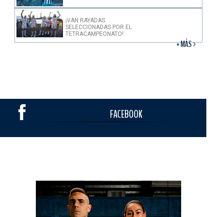
¡VAN RAYADAS
SELECCIONADAS POR EL
TETRACAMPEONATO!
+ MÁS >
FACEBOOK