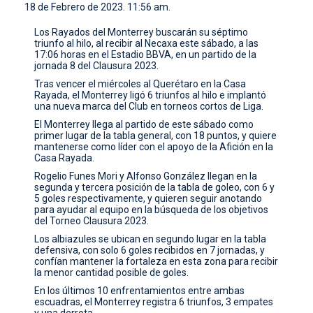
18 de Febrero de 2023. 11:56 am.
CONTACTO
Los Rayados del Monterrey buscarán su séptimo
triunfo al hilo, al recibir al Necaxa este sábado, a las
17:06 horas en el Estadio BBVA, en un partido de la
jornada 8 del Clausura 2023.
Tras vencer el miércoles al Querétaro en la Casa
Rayada, el Monterrey ligó 6 triunfos al hilo e implantó
una nueva marca del Club en torneos cortos de Liga.
El Monterrey llega al partido de este sábado como
primer lugar de la tabla general, con 18 puntos, y quiere
mantenerse como líder con el apoyo de la Afición en la
Casa Rayada.
Rogelio Funes Mori y Alfonso González llegan en la
segunda y tercera posición de la tabla de goleo, con 6 y
5 goles respectivamente, y quieren seguir anotando
para ayudar al equipo en la búsqueda de los objetivos
del Torneo Clausura 2023.
Los albiazules se ubican en segundo lugar en la tabla
defensiva, con solo 6 goles recibidos en 7 jornadas, y
confían mantener la fortaleza en esta zona para recibir
la menor cantidad posible de goles.
En los últimos 10 enfrentamientos entre ambas
escuadras, el Monterrey registra 6 triunfos, 3 empates
y una derrota.