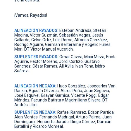
¡Vamos, Rayados!
ALINEACIÓN RAYADOS:
Esteban Andrada, Stefan
Medina, Víctor Guzmán, Sebastián Vegas, Jesús
Gallardo, Celso Ortiz, Luis Romo, Alfonso González,
Rodrigo Aguirre, Germán Berterame y Rogelio Funes
Mori. DT Víctor Manuel Vucetich.
SUPLENTES RAYADOS:
Omar Govea, Maxi Meza, Erick
Aguirre, Hector Moreno, Jordi Cortizo, Gustavo
Sanchez, César Ramos, Ali Avila, Ivan Tona, Isidro
Suárez.
ALINEACIÓN NECAXA:
Hugo González, Josecarlos Van
Rankin, Agustín Oliveros, Alexis Peña, Juan Segovia,
José Esquivel, Brayan Garnica, Vicente Poggi, Edgar
Méndez, Facundo Batista y Maximiliano Silvera. DT
Andrés Lillini.
SUPLENTES NECAXA:
Rafael Ramírez, Edson Partida,
Alan Montes, Fernando Madrigal, Arturo Palma, Juan
Domínguez, Heriberto Jurado, Diego Gómez, Damián
Batallini y Ricardo Monreal.