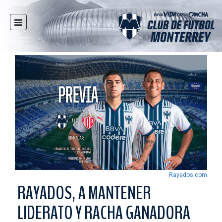
INICIO
NOTICIAS
CLUB
MULTIMEDIA
RAYADOS
RAYADAS
FUERZAS BÁSICAS
RESPONSABILIDAD SOCIAL
TAQUILLA
Rayados.com
TIENDA
RAYADOS, A MANTENER
ESTADIO
LIDERATO Y RACHA GANADORA
PRENSA