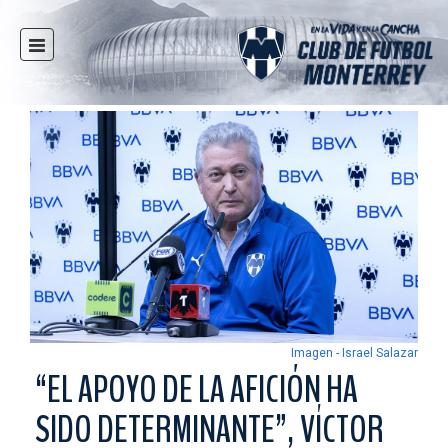
INICIO
NOTICIAS
CLUB
MULTIMEDIA
RAYADOS
RAYADAS
FUERZAS BÁSICAS
RESPONSABILIDAD SOCIAL
TAQUILLA
Imagen - Israel Salazar
TIENDA
“EL APOYO DE LA AFICIÓN HA
ESTADIO
SIDO DETERMINANTE”, VÍCTOR
PRENSA