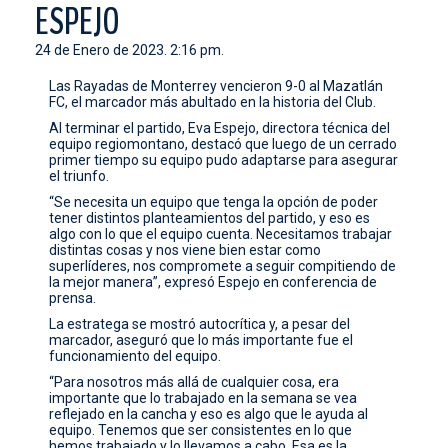
ESPEJO
CONTACTO
24 de Enero de 2023. 2:16 pm.
Las Rayadas de Monterrey vencieron 9-0 al Mazatlán
FC, el marcador más abultado en la historia del Club.
Al terminar el partido, Eva Espejo, directora técnica del
equipo regiomontano, destacó que luego de un cerrado
primer tiempo su equipo pudo adaptarse para asegurar
el triunfo.
“Se necesita un equipo que tenga la opción de poder
tener distintos planteamientos del partido, y eso es
algo con lo que el equipo cuenta. Necesitamos trabajar
distintas cosas y nos viene bien estar como
superlíderes, nos compromete a seguir compitiendo de
la mejor manera”, expresó Espejo en conferencia de
prensa.
La estratega se mostró autocrítica y, a pesar del
marcador, aseguró que lo más importante fue el
funcionamiento del equipo.
“Para nosotros más allá de cualquier cosa, era
importante que lo trabajado en la semana se vea
reflejado en la cancha y eso es algo que le ayuda al
equipo. Tenemos que ser consistentes en lo que
hemos trabajado y lo llevamos a cabo. Esa es la