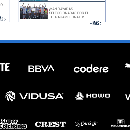
DO
¡VAN RAYADAS
SELECCIONADAS POR EL
TETRACAMPEONATO!
ÁS >
+ MÁS >