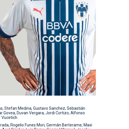
s, Stefan Medina, Gustavo Sanchez, Sebastián
ar Govea, Duvan Vergara, Jordi Cortizo, Alfonso
 Vucetich.
ada, Rogelio Funes Mori, Germán Berterame, Maxi