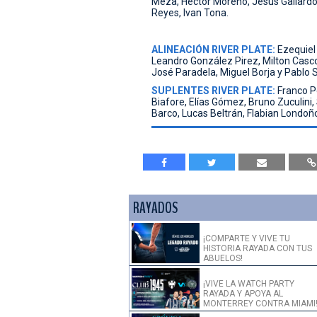
Meza, Hector Moreno, Jesús Gallardo, 
Reyes, Ivan Tona.
ALINEACIÓN RIVER PLATE:
Ezequiel
Leandro González Pirez, Milton Casco
José Paradela, Miguel Borja y Pablo S
SUPLENTES RIVER PLATE:
Franco P
Biafore, Elías Gómez, Bruno Zuculini
Barco, Lucas Beltrán, Flabian Londoñ
RAYADOS
¡COMPARTE Y VIVE TU
HISTORIA RAYADA CON TUS
ABUELOS!
¡VIVE LA WATCH PARTY
RAYADA Y APOYA AL
MONTERREY CONTRA MIAMI