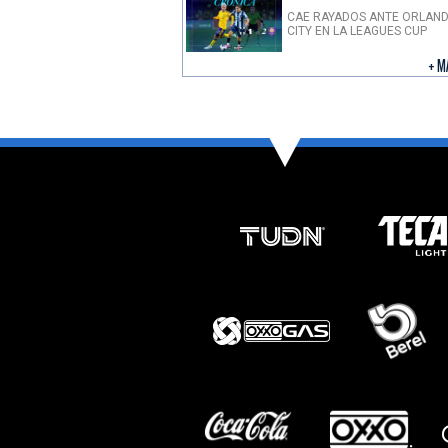
CAE RAYADOS ANTE ORLAN
CITY EN LA LEAGUES CUP
+ M