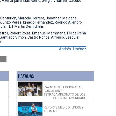
Axel Grijalva, Luis Romo, Sergio Villarreal, Jacobo
 Centurión, Marcelo Herrera, Jonathan Maidana,
, Enzo Pérez, Ignacio Fernández, Rodrigo Aliendro,
olari. DT Martín Demichelis.
etroli, Robert Rojas, Emanuel Mammana, Felipe Peña
, Santiago Simón, Castro Ponce, Alfonso, Esequiel
o
Andrés Jiménez
RAYADAS
RAYADAS SELECCIONADAS
BUSCARÁN EL
TETRACAMPEONATO DE LOS
JUEGOS CENTROAMERICANOS
REPORTE MÉDICO: LINDSEY
THOMAS
!