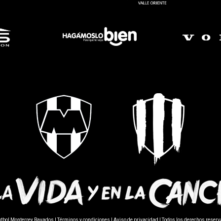
utbol Monterrey Rayados |
Términos y condiciones
|
Aviso de privacidad
| Todos los derechos reser