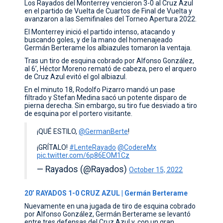
Los Rayados del Monterrey vencieron 3-0 al Cruz Azul
en el partido de Vuelta de Cuartos de Final de Vuelta y
CONTACTO
avanzaron a las Semifinales del Torneo Apertura 2022.
El Monterrey inició el partido intenso, atacando y
buscando goles, y de la mano del homenajeado
Germán Berterame los albiazules tomaron la ventaja.
Tras un tiro de esquina cobrado por Alfonso González,
al 6’, Héctor Moreno remató de cabeza, pero el arquero
de Cruz Azul evitó el gol albiazul.
En el minuto 18, Rodolfo Pizarro mandó un pase
filtrado y Stefan Medina sacó un potente disparo de
pierna derecha. Sin embargo, su tiro fue desviado a tiro
de esquina por el portero visitante.
¡QUÉ ESTILO,
@GermanBerte
!
¡GRÍTALO!
#LenteRayado
@CodereMx
pic.twitter.com/6p86EOM1Cz
— Rayados (@Rayados)
October 15, 2022
20’ RAYADOS 1-0 CRUZ AZUL | Germán Berterame
Nuevamente en una jugada de tiro de esquina cobrado
por Alfonso González, Germán Berterame se levantó
entre tres defensas del Cruz Azul y, con un gran