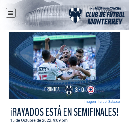
INICIO
NOTICIAS
CLUB
MULTIMEDIA
RAYADOS
RAYADAS
FUERZAS BÁSICAS
RESPONSABILIDAD SOCIAL
TAQUILLA
Imagen - Israel Salazar
TIENDA
¡RAYADOS ESTÁ EN SEMIFINALES!
ESTADIO
15 de Octubre de 2022. 9:09 pm.
PRENSA