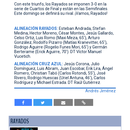
Con este triunfo, los Rayados se imponen 3-0 en la
serie de Cuartos de Final y están en las Semifinales.
Este domingo se definirá su rival. ¡Vamos, Rayados!
ALINEACIÓN RAYADOS:
Esteban Andrada, Stefan
Medina, Hector Moreno, César Montes, Jesús Gallardo,
Celso Ortiz, Luis Romo (Maxi Meza, 65’), Arturo
González, Rodolfo Pizarro (Matías Kranevitter, 65’),
Rodrigo Aguirre (Rogelio Funes Mori, 65’) y Germán
Berterame (Erick Aguirre, 70’). DT Víctor Manuel
Vucetich.
ALINEACIÓN CRUZ AZUL:
Jesús Corona, Julio
Domínguez, Luis Abram, Juan Escobar, Erik Lira, Ángel
Romero, Christian Tabó (Carlos Rotondi, 55’), José
Rivero, Rodrigo Huescas (Uriel Antuna, 46’), Carlos
Rodríguez y Michael Estrada. DT Raúl Gutiérrez.
Andrés Jiménez
RAYADOS