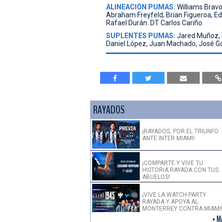
ALINEACIÓN PUMAS:
Williams Bravo
Abraham Freyfeld, Brian Figueroa, Eds
Rafael Durán. DT Carlos Cariño.
SUPLENTES PUMAS:
Jared Muñoz, H
Daniel López, Juan Machado, José G
RAYADOS
¡RAYADOS, POR EL TRIUNFO
ANTE INTER MIAMI!
¡COMPARTE Y VIVE TU
HISTORIA RAYADA CON TUS
ABUELOS!
¡VIVE LA WATCH PARTY
RAYADA Y APOYA AL
MONTERREY CONTRA MIAMI
+ M