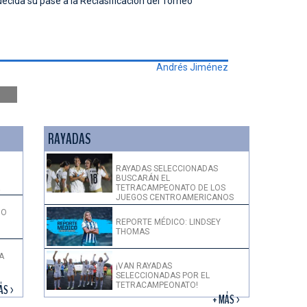
decida su pase a la Reclasificación del Torneo
Andrés Jiménez
RAYADAS
RAYADAS SELECCIONADAS
BUSCARÁN EL
!
TETRACAMPEONATO DE LOS
JUEGOS CENTROAMERICANOS
DO
REPORTE MÉDICO: LINDSEY
THOMAS
A
¡VAN RAYADAS
SELECCIONADAS POR EL
TETRACAMPEONATO!
ÁS >
+ MÁS >