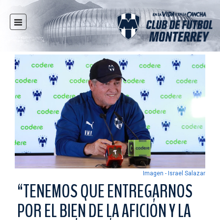
INICIO
NOTICIAS
CLUB
MULTIMEDIA
RAYADOS
RAYADAS
FUERZAS BÁSICAS
RESPONSABILIDAD SOCIAL
TAQUILLA
Imagen - Israel Salazar
TIENDA
“TENEMOS QUE ENTREGARNOS
ESTADIO
POR EL BIEN DE LA AFICIÓN Y LA
PRENSA