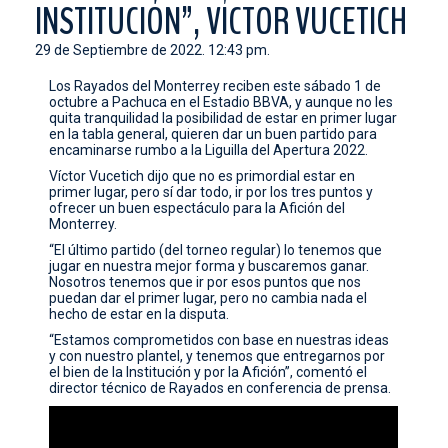
INSTITUCIÓN”, VÍCTOR VUCETICH
CONTACTO
29 de Septiembre de 2022. 12:43 pm.
Los Rayados del Monterrey reciben este sábado 1 de
octubre a Pachuca en el Estadio BBVA, y aunque no les
quita tranquilidad la posibilidad de estar en primer lugar
en la tabla general, quieren dar un buen partido para
encaminarse rumbo a la Liguilla del Apertura 2022.
Víctor Vucetich dijo que no es primordial estar en
primer lugar, pero sí dar todo, ir por los tres puntos y
ofrecer un buen espectáculo para la Afición del
Monterrey.
“El último partido (del torneo regular) lo tenemos que
jugar en nuestra mejor forma y buscaremos ganar.
Nosotros tenemos que ir por esos puntos que nos
puedan dar el primer lugar, pero no cambia nada el
hecho de estar en la disputa.
“Estamos comprometidos con base en nuestras ideas
y con nuestro plantel, y tenemos que entregarnos por
el bien de la Institución y por la Afición”, comentó el
director técnico de Rayados en conferencia de prensa.