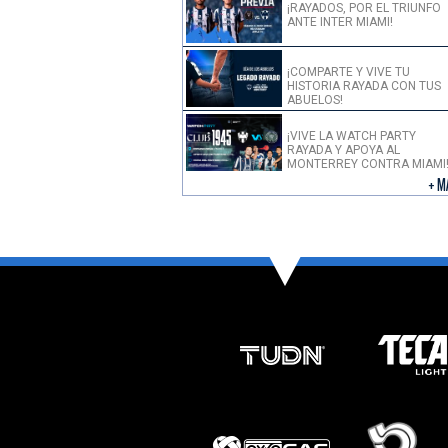
¡RAYADOS, POR EL TRIUNFO
ANTE INTER MIAMI!
¡COMPARTE Y VIVE TU
HISTORIA RAYADA CON TUS
ABUELOS!
¡VIVE LA WATCH PARTY
RAYADA Y APOYA AL
MONTERREY CONTRA MIAMI
+ M