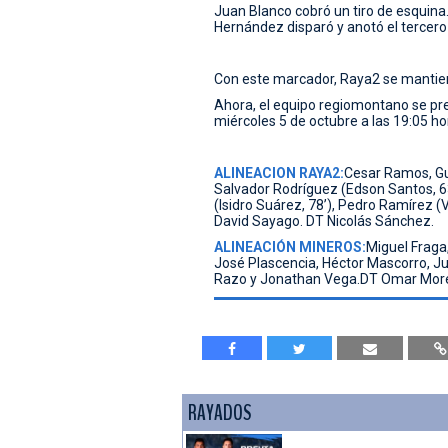
Juan Blanco cobró un tiro de esquina.
Hernández disparó y anotó el tercero
Con este marcador, Raya2 se mantien
Ahora, el equipo regiomontano se pre
miércoles 5 de octubre a las 19:05 ho
ALINEACION RAYA2:
Cesar Ramos, Gus
Salvador Rodríguez (Edson Santos, 63
(Isidro Suárez, 78’), Pedro Ramírez (V
David Sayago. DT Nicolás Sánchez.
ALINEACIÓN MINEROS:
Miguel Fraga
José Plascencia, Héctor Mascorro, J
Razo y Jonathan Vega.DT Omar Mor
RAYADOS