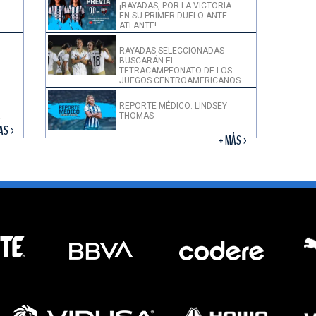
¡RAYADAS, POR LA VICTORIA
EN SU PRIMER DUELO ANTE
ATLANTE!
RAYADAS SELECCIONADAS
BUSCARÁN EL
TETRACAMPEONATO DE LOS
JUEGOS CENTROAMERICANOS
REPORTE MÉDICO: LINDSEY
THOMAS
!
ÁS >
+ MÁS >