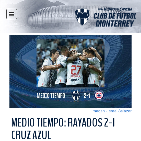
INICIO
NOTICIAS
CLUB
MULTIMEDIA
RAYADOS
RAYADAS
FUERZAS BÁSICAS
RESPONSABILIDAD SOCIAL
TAQUILLA
Imagen - Israel Salazar
TIENDA
MEDIO TIEMPO: RAYADOS 2-1
ESTADIO
CRUZ AZUL
PRENSA