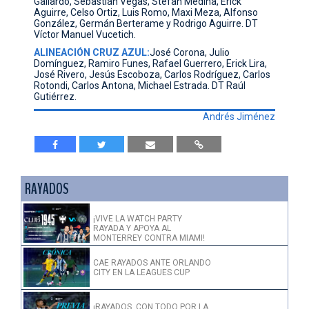
Gallardo, Sebastián Vegas, Stefan Medina, Erick
Aguirre, Celso Ortiz, Luis Romo, Maxi Meza, Alfonso
González, Germán Berterame y Rodrigo Aguirre. DT
Víctor Manuel Vucetich.
ALINEACIÓN CRUZ AZUL:
José Corona, Julio
Domínguez, Ramiro Funes, Rafael Guerrero, Erick Lira,
José Rivero, Jesús Escoboza, Carlos Rodríguez, Carlos
Rotondi, Carlos Antona, Michael Estrada. DT Raúl
Gutiérrez.
Andrés Jiménez
RAYADOS
¡VIVE LA WATCH PARTY
RAYADA Y APOYA AL
MONTERREY CONTRA MIAMI!
CAE RAYADOS ANTE ORLANDO
CITY EN LA LEAGUES CUP
¡RAYADOS, CON TODO POR LA