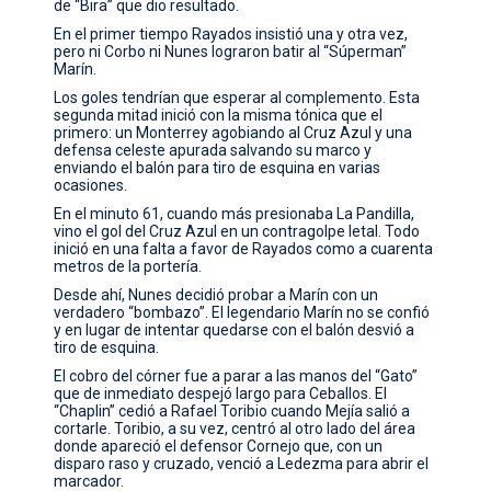
de “Bira” que dio resultado.
En el primer tiempo Rayados insistió una y otra vez,
pero ni Corbo ni Nunes lograron batir al “Súperman”
Marín.
Los goles tendrían que esperar al complemento. Esta
segunda mitad inició con la misma tónica que el
primero: un Monterrey agobiando al Cruz Azul y una
defensa celeste apurada salvando su marco y
enviando el balón para tiro de esquina en varias
ocasiones.
En el minuto 61, cuando más presionaba La Pandilla,
vino el gol del Cruz Azul en un contragolpe letal. Todo
inició en una falta a favor de Rayados como a cuarenta
metros de la portería.
Desde ahí, Nunes decidió probar a Marín con un
verdadero “bombazo”. El legendario Marín no se confió
y en lugar de intentar quedarse con el balón desvió a
tiro de esquina.
El cobro del córner fue a parar a las manos del “Gato”
que de inmediato despejó largo para Ceballos. El
“Chaplin” cedió a Rafael Toribio cuando Mejía salió a
cortarle. Toribio, a su vez, centró al otro lado del área
donde apareció el defensor Cornejo que, con un
disparo raso y cruzado, venció a Ledezma para abrir el
marcador.