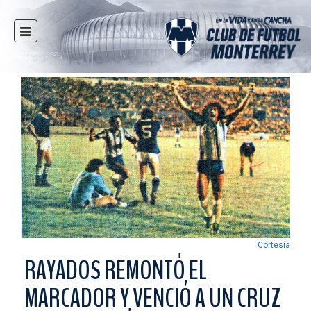
INICIO
NOTICIAS
CLUB
MULTIMEDIA
RAYADOS
RAYADAS
FUERZAS BÁSICAS
RESPONSABILIDAD SOCIAL
TAQUILLA
Cortesía
TIENDA
RAYADOS REMONTÓ EL
ESTADIO
MARCADOR Y VENCIÓ A UN CRUZ
PRENSA