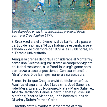
Los Rayados en un interescuadras previo al duelo
contra el Cruz Azul en 1979.
El Cruz Azul era el próximo rival de La Pandilla para el
partido de la jornada 14 que habría de escenificarse el
sábado 22 de diciembre de 1979, a las 17:00 horas, en
el Estadio Universitario.
Aunque la prensa deportiva consideraba al Monterrey
como una “víctima segura” frente al campeón vigente
del futbol mexicano, a La Pandilla le urgía ganar para
comenzar a escalar posiciones. Con esa intención,
“Bira” preparó de la mejor manera a su escuadra.
El once inicial que Chagas envió de titular ante Cruz
Azul fue el siguiente: José Ledezma; José Sánchez,
Fidel Mejía, Everardo Rodríguez Plata y Mario Gutiérrez;
Alberto Cardaccio, Carlos Alberto Zanata y José Luis
Martínez; Ricardo Mendoza, João Batista Nunes de
Oliveira y Rubén Romeo Corbo.
El partido entre Rayados y Cementeros ofreció