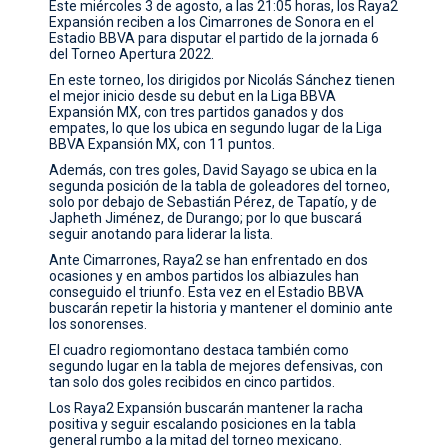
Este miércoles 3 de agosto, a las 21:05 horas, los Raya2
Expansión reciben a los Cimarrones de Sonora en el
CONTACTO
Estadio BBVA para disputar el partido de la jornada 6
del Torneo Apertura 2022.
En este torneo, los dirigidos por Nicolás Sánchez tienen
el mejor inicio desde su debut en la Liga BBVA
Expansión MX, con tres partidos ganados y dos
empates, lo que los ubica en segundo lugar de la Liga
BBVA Expansión MX, con 11 puntos.
Además, con tres goles, David Sayago se ubica en la
segunda posición de la tabla de goleadores del torneo,
solo por debajo de Sebastián Pérez, de Tapatío, y de
Japheth Jiménez, de Durango; por lo que buscará
seguir anotando para liderar la lista.
Ante Cimarrones, Raya2 se han enfrentado en dos
ocasiones y en ambos partidos los albiazules han
conseguido el triunfo. Esta vez en el Estadio BBVA
buscarán repetir la historia y mantener el dominio ante
los sonorenses.
El cuadro regiomontano destaca también como
segundo lugar en la tabla de mejores defensivas, con
tan solo dos goles recibidos en cinco partidos.
Los Raya2 Expansión buscarán mantener la racha
positiva y seguir escalando posiciones en la tabla
general rumbo a la mitad del torneo mexicano.