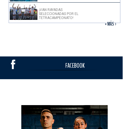
¡VAN RAYADAS
SELECCIONADAS POR EL
TETRACAMPEONATO!
+ MÁS >
FACEBOOK