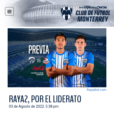
INICIO
NOTICIAS
CLUB
MULTIMEDIA
RAYADOS
RAYADAS
FUERZAS BÁSICAS
RESPONSABILIDAD SOCIAL
TAQUILLA
Rayados.com
TIENDA
RAYA2, POR EL LIDERATO
ESTADIO
03 de Agosto de 2022. 5:38 pm.
PRENSA