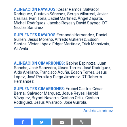
ALINEACIÓN RAYADOS:
César Ramos, Salvador
Rodríguez, Gustavo Sánchez, Sergio Villarreal, Javier
Casillas, Ivan Tona, Jaziel Martínez, Ángel Zapata,
Michell Rodríguez, Jacobo Reyes y David Sayogo. DT
Nicolás Sánchez.
SUPLENTES RAYADOS:
Fernando Hernandez, Daniel
Guillen, Jesus Moreno, Alfredo Gutierrez, Edson
Santos, Víctor López, Edgar Martínez, Erick Monsivais,
Ali Avila
ALINEACIÓN CIMARRONES:
Gabino Espinoza, Juan
Sancho, José Saavedra, Ulises Torres, José Rodríguez,
Aldo Arellano, Francisco Acuña, Edson Torres, Jesús
López, José Peralta y Diego Jiménez. DT Roberto
Hernández.
SUPLENTES CIMARRONES:
Erubiel Castro, César
Bernal, Salvador Márquez, Josué Reyes, Harold
Vázquez, Bryant Navarro, Cristian Ortíz, Cristian
Rodríguez, Jesús Alvarado, José Gurrola.
Andrés Jiménez