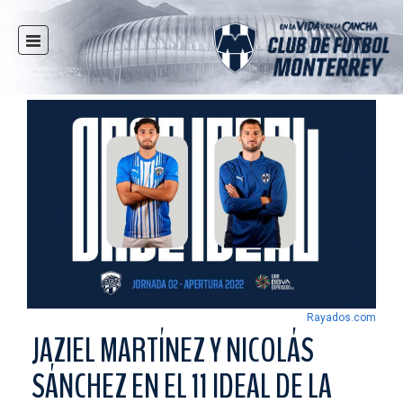
INICIO
NOTICIAS
CLUB
MULTIMEDIA
RAYADOS
RAYADAS
FUERZAS BÁSICAS
RESPONSABILIDAD SOCIAL
TAQUILLA
Rayados.com
TIENDA
JAZIEL MARTÍNEZ Y NICOLÁS
ESTADIO
SÁNCHEZ EN EL 11 IDEAL DE LA
PRENSA