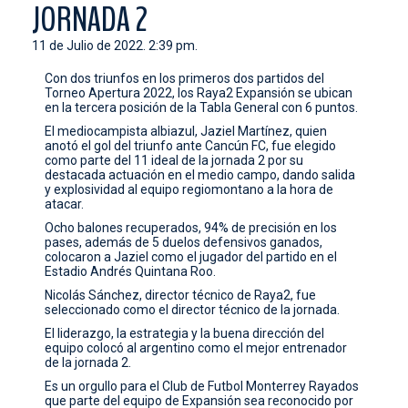
JORNADA 2
CONTACTO
11 de Julio de 2022. 2:39 pm.
Con dos triunfos en los primeros dos partidos del
Torneo Apertura 2022, los Raya2 Expansión se ubican
en la tercera posición de la Tabla General con 6 puntos.
El mediocampista albiazul, Jaziel Martínez, quien
anotó el gol del triunfo ante Cancún FC, fue elegido
como parte del 11 ideal de la jornada 2 por su
destacada actuación en el medio campo, dando salida
y explosividad al equipo regiomontano a la hora de
atacar.
Ocho balones recuperados, 94% de precisión en los
pases, además de 5 duelos defensivos ganados,
colocaron a Jaziel como el jugador del partido en el
Estadio Andrés Quintana Roo.
Nicolás Sánchez, director técnico de Raya2, fue
seleccionado como el director técnico de la jornada.
El liderazgo, la estrategia y la buena dirección del
equipo colocó al argentino como el mejor entrenador
de la jornada 2.
Es un orgullo para el Club de Futbol Monterrey Rayados
que parte del equipo de Expansión sea reconocido por