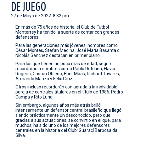
DE JUEGO
CONTACTO
27 de Mayo de 2022. 8:32 pm.
En más de 75 años de historia, el Club de Futbol
Monterrey ha tenido la suerte de contar con grandes
defensores.
Para las generaciones más jóvenes, nombres como
César Montes, Stefan Medina, José María Basanta o
Nicolás Sánchez destacan en primer plano.
Para los que tienen un poco más de edad, seguro
recordarán a nombres como Pablo Rotchen, Flavio
Rogério, Gastón Obledo, Éber Moas, Richard Tavares,
Armando Manzo y Félix Cruz.
Otros incluso recordarán con agrado a la inolvidable
pareja de centrales titulares en el título de 1986: Pedro
Campa y Rito Luna.
Sin embargo, algunos años más atrás brilló
intensamente un defensor central brasileño que llegó
siendo prácticamente un desconocido, pero que,
gracias a sus actuaciones, se convirtió en el que, para
muchos, ha sido uno de los mejores defensores
centrales en la historia del Club: Guarací Barbosa da
Silva.