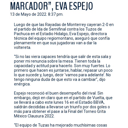
MARCADOR”, EVA ESPEJO
CONTACTO
13 de Mayo de 2022. 8:37 pm.
Luego de que las Rayadas de Monterrey cayeran 2-0 en
el partido de Ida de Semifinal contra los Tuzos de
Pachuca en el Estadio Hidalgo, Eva Espejo, directora
técnica del equipo regiomontano, aseguró que confía
plenamente en que sus jugadoras van a dar la
voltereta.
“Si no las viera capaces tendría que salir de esta sala y
poner mi renuncia sobre la mesa. Tienen toda la
capacidad y actitud para hacerlo. Son muy fuertes. Lo
primero que hacen es juntarse, hablar, repasar un poco
lo que sucede y, luego, decir ‘vamos para adelante’. No
tengo ninguna duda de que esto va a cambiar”, dijo
enérgica.
Espejo reconoció el buen desempeño del rival. Sin
embargo, dejó en claro que en el partido de Vuelta, que
se llevará a cabo este lunes 16 en el Estadio BBVA,
saldrán decididas a llevarse un triunfo por dos goles o
más para obtener el pase a la Final del Torneo Grita
México Clausura 2022.
“El equipo de Tuzas ha mejorado muchísimas cosas