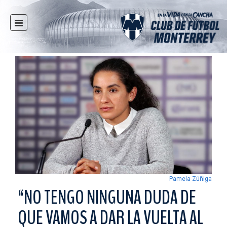
INICIO
NOTICIAS
CLUB
MULTIMEDIA
RAYADOS
RAYADAS
FUERZAS BÁSICAS
RESPONSABILIDAD SOCIAL
TAQUILLA
Pamela Zúñiga
TIENDA
“NO TENGO NINGUNA DUDA DE
ESTADIO
QUE VAMOS A DAR LA VUELTA AL
PRENSA