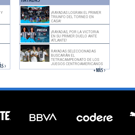
 Y
¡RAYADAS LOGRAN EL PRIMER
TRIUNFO DEL TORNEO EN
CASA!
¡RAYADAS, POR LA VICTORIA
EN SU PRIMER DUELO ANTE
ATLANTE!
RAYADAS SELECCIONADAS
BUSCARÁN EL
TETRACAMPEONATO DE LOS
JUEGOS CENTROAMERICANOS
ÁS >
+ MÁS >