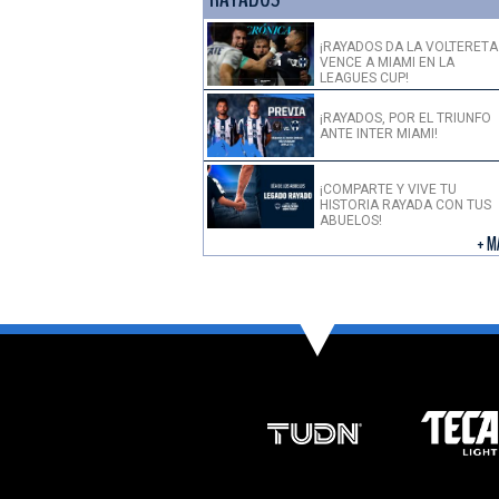
¡RAYADOS DA LA VOLTERETA
VENCE A MIAMI EN LA
LEAGUES CUP!
¡RAYADOS, POR EL TRIUNFO
ANTE INTER MIAMI!
¡COMPARTE Y VIVE TU
HISTORIA RAYADA CON TUS
ABUELOS!
+ M