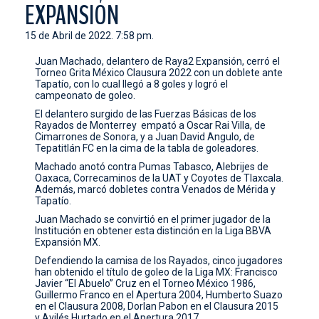
EXPANSIÓN
CONTACTO
15 de Abril de 2022. 7:58 pm.
Juan Machado, delantero de Raya2 Expansión, cerró el
Torneo Grita México Clausura 2022 con un doblete ante
Tapatío, con lo cual llegó a 8 goles y logró el
campeonato de goleo.
El delantero surgido de las Fuerzas Básicas de los
Rayados de Monterrey empató a Oscar Rai Villa, de
Cimarrones de Sonora, y a Juan David Angulo, de
Tepatitlán FC en la cima de la tabla de goleadores.
Machado anotó contra Pumas Tabasco, Alebrijes de
Oaxaca, Correcaminos de la UAT y Coyotes de Tlaxcala.
Además, marcó dobletes contra Venados de Mérida y
Tapatío.
Juan Machado se convirtió en el primer jugador de la
Institución en obtener esta distinción en la Liga BBVA
Expansión MX.
Defendiendo la camisa de los Rayados, cinco jugadores
han obtenido el título de goleo de la Liga MX:
Francisco
Javier “El Abuelo” Cruz en el Torneo México 1986,
Guillermo Franco en el Apertura 2004, Humberto Suazo
en el Clausura 2008, Dorlan Pabon en el Clausura 2015
y Avilés Hurtado en el Apertura 2017.