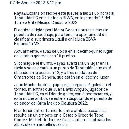
07 de Abril de 2022. 5:12 pm.
CONTACTO
Raya2 Expansión recibe este jueves a las 21:05 horas al
Tepatitlán FC en el Estadio BBVA, en la jornada 16 del
Torneo Grita México Clausura 2022.
El equipo dirigido por Héctor Becerra busca alcanzar
puestos de repechaje, para tener la oportunidad de
clasificar a su primera Liguilla en la Liga BBVA
Expansión MX.
Actualmente, Raya2 se ubica en el decimoquinto lugar
de la tabla general, con 15 puntos.
Si consigue el triunfo, Raya2 avanzará un lugar en la
tabla y se colocaría a un punto de Tepatitlán, que está
ubicado en la posición 12, y a tres unidades de
Cimarrones de Sonora, que están en el décimo lugar.
Juan Machado, del equipo regio, registra 6 goles en el
torneo, mientras que Juan David Angulo, jugador de
Tepatitlán FC, es el líder de goleo, con 8 anotaciones, y
esta noche ambos se estarán disputando el puesto de
goleador del Grita México Clausura 2022.
El anterior enfrentamiento entre ambas escuadras
resultó en un empate en el Estadio Gregorio Tepa
Gómez. Michell Rodríguez fue el autor del gol para los
albiazules en aquella ocasión.