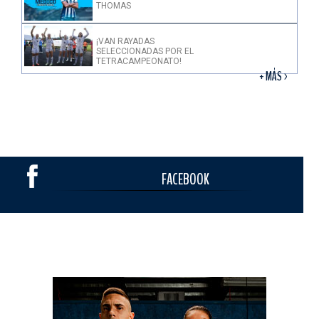
THOMAS
¡VAN RAYADAS
SELECCIONADAS POR EL
TETRACAMPEONATO!
+ MÁS >
FACEBOOK