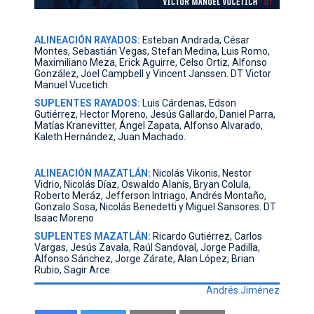
ALINEACIÓN RAYADOS:
Esteban Andrada, César
Montes, Sebastián Vegas, Stefan Medina, Luis Romo,
Maximiliano Meza, Erick Aguirre, Celso Ortiz, Alfonso
González, Joel Campbell y Vincent Janssen. DT Victor
Manuel Vucetich.
SUPLENTES RAYADOS:
Luis Cárdenas, Edson
Gutiérrez, Hector Moreno, Jesús Gallardo, Daniel Parra,
Matías Kranevitter, Ángel Zapata, Alfonso Alvarado,
Kaleth Hernández, Juan Machado.
ALINEACIÓN MAZATLÁN:
Nicolás Vikonis, Nestor
Vidrio, Nicolás Díaz, Oswaldo Alanís, Bryan Colula,
Roberto Meráz, Jefferson Intriago, Andrés Montaño,
Gonzalo Sosa, Nicolás Benedetti y Miguel Sansores. DT
Isaac Moreno
SUPLENTES MAZATLÁN:
Ricardo Gutiérrez, Carlos
Vargas, Jesús Zavala, Raúl Sandoval, Jorge Padilla,
Alfonso Sánchez, Jorge Zárate, Alan López, Brian
Rubio, Sagir Arce.
Andrés Jiménez