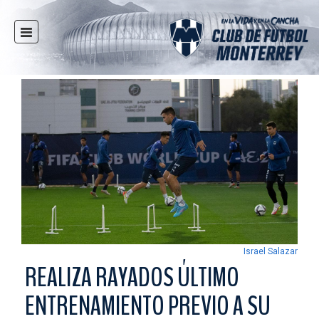
INICIO
NOTICIAS
CLUB
MULTIMEDIA
RAYADOS
RAYADAS
FUERZAS BÁSICAS
RESPONSABILIDAD SOCIAL
TAQUILLA
Israel Salazar
TIENDA
REALIZA RAYADOS ÚLTIMO
ESTADIO
ENTRENAMIENTO PREVIO A SU
PRENSA