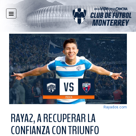
INICIO
NOTICIAS
CLUB
MULTIMEDIA
RAYADOS
RAYADAS
FUERZAS BÁSICAS
RESPONSABILIDAD SOCIAL
TAQUILLA
Rayados.com
TIENDA
RAYA2, A RECUPERAR LA
ESTADIO
CONFIANZA CON TRIUNFO
PRENSA