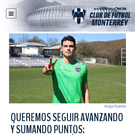
INICIO
NOTICIAS
CLUB
MULTIMEDIA
RAYADOS
RAYADAS
FUERZAS BÁSICAS
RESPONSABILIDAD SOCIAL
TAQUILLA
Hugo Puente
TIENDA
QUEREMOS SEGUIR AVANZANDO
ESTADIO
Y SUMANDO PUNTOS:
PRENSA