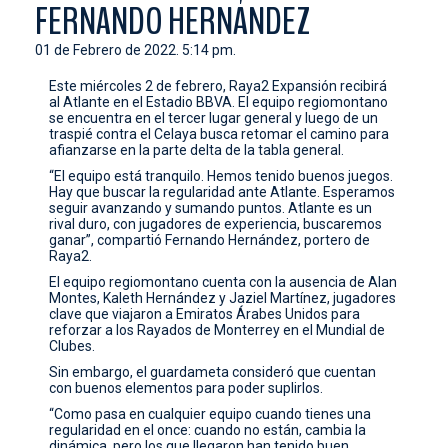
FERNANDO HERNÁNDEZ
CONTACTO
01 de Febrero de 2022. 5:14 pm.
Este miércoles 2 de febrero, Raya2 Expansión recibirá
al Atlante en el Estadio BBVA. El equipo regiomontano
se encuentra en el tercer lugar general y luego de un
traspié contra el Celaya busca retomar el camino para
afianzarse en la parte delta de la tabla general.
“El equipo está tranquilo. Hemos tenido buenos juegos.
Hay que buscar la regularidad ante Atlante. Esperamos
seguir avanzando y sumando puntos. Atlante es un
rival duro, con jugadores de experiencia, buscaremos
ganar”, compartió Fernando Hernández, portero de
Raya2.
El equipo regiomontano cuenta con la ausencia de Alan
Montes, Kaleth Hernández y Jaziel Martínez, jugadores
clave que viajaron a Emiratos Árabes Unidos para
reforzar a los Rayados de Monterrey en el Mundial de
Clubes.
Sin embargo, el guardameta consideró que cuentan
con buenos elementos para poder suplirlos.
“Como pasa en cualquier equipo cuando tienes una
regularidad en el once: cuando no están, cambia la
dinámica, pero los que llegaron han tenido buen