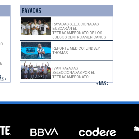
RAYADAS
RAYADAS SELECCIONADAS
BUSCARÁN EL
!
TETRACAMPEONATO DE LOS
JUEGOS CENTROAMERICANOS
DO
REPORTE MÉDICO: LINDSEY
THOMAS
A
¡VAN RAYADAS
SELECCIONADAS POR EL
TETRACAMPEONATO!
ÁS >
+ MÁS >