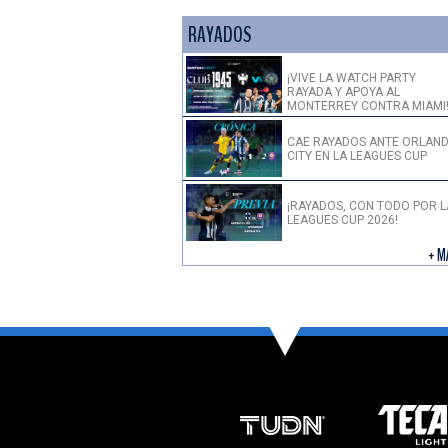
RAYADOS
¡VIVE LA WATCH PARTY
RAYADA Y APOYA AL
MONTERREY CONTRA MIAMI
CAE RAYADOS ANTE ORLAN
CITY EN LA LEAGUES CUP
¡RAYADOS, CON TODO POR L
LEAGUES CUP 2026!
+ M