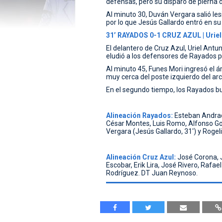
defensas, pero su disparo de pierna 
Al minuto 30, Duván Vergara salió le
por lo que Jesús Gallardo entró en su 
31’ RAYADOS 0-1 CRUZ AZUL | Uriel
El delantero de Cruz Azul, Uriel Antu
eludió a los defensores de Rayados pa
Al minuto 45, Funes Mori ingresó el á
muy cerca del poste izquierdo del arc
En el segundo tiempo, los Rayados bu
Alineación Rayados:
Esteban Andrad
César Montes, Luis Romo, Alfonso Go
Vergara (Jesús Gallardo, 31') y Rogel
Alineación Cruz Azul:
José Corona, J
Escobar, Erik Lira, José Rivero, Rafa
Rodríguez. DT Juan Reynoso.