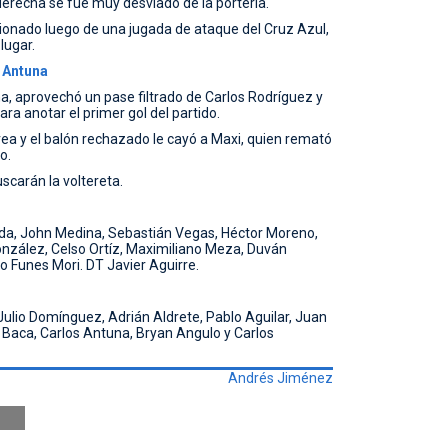
derecha se fue muy desviado de la portería.
sionado luego de una jugada de ataque del Cruz Azul,
lugar.
 Antuna
na, aprovechó un pase filtrado de Carlos Rodríguez y
ra anotar el primer gol del partido.
rea y el balón rechazado le cayó a Maxi, quien remató
o.
scarán la voltereta.
a, John Medina, Sebastián Vegas, Héctor Moreno,
nzález, Celso Ortíz, Maximiliano Meza, Duván
io Funes Mori. DT Javier Aguirre.
ulio Domínguez, Adrián Aldrete, Pablo Aguilar, Juan
el Baca, Carlos Antuna, Bryan Angulo y Carlos
Andrés Jiménez