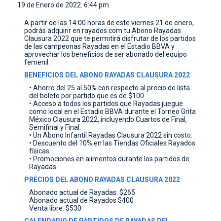
19 de Enero de 2022. 6:44 pm.
CONTACTO
A partir de las 14:00 horas de este viernes 21 de enero,
podrás adquirir en rayados.com tu Abono Rayadas
Clausura 2022 que te permitirá disfrutar de los partidos
de las campeonas Rayadas en el Estadio BBVA y
aprovechar los beneficios de ser abonado del equipo
femenil.
BENEFICIOS DEL ABONO RAYADAS CLAUSURA 2022
• Ahorro del 25 al 50% con respecto al precio de lista
del boleto por partido que es de $100.
• Acceso a todos los partidos que Rayadas juegue
como local en el Estadio BBVA durante el Torneo Grita
México Clausura 2022, incluyendo Cuartos de Final,
Semifinal y Final.
• Un Abono Infantil Rayadas Clausura 2022 sin costo.
• Descuento del 10% en las Tiendas Oficiales Rayados
físicas.
• Promociones en alimentos durante los partidos de
Rayadas.
PRECIOS DEL ABONO RAYADAS CLAUSURA 2022
Abonado actual de Rayadas: $265
Abonado actual de Rayados $400
Venta libre: $530
CALENDARIO DE PARTIDOS DE RAYADAS DEL