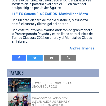
Gustavo Sánchez, el balón pegó en Ángel Zapata y se
incrustó en la portería rival para el 3-0 en favor del
equipo dirigido por Javier Aguirre.
118’ FC Cancún 0-4 RAYADOS | Maximiliano Meza
Con un gran disparo de media distancia, Maxi Meza
anotó el cuarto y último gol del partido.
Con este triunfo los Rayados abrieron de gran manera
la Pretemporada Rayada y están listos para el inicio del
Torneo Clausura 2022 en enero y el Mundial de Clubes
en febrero.
Andrés Jiménez
RAYADOS
¡RAYADOS, CON TODO POR LA
LEAGUES CUP 2026!
RAYADOS Y ORLANDO CITY
LLEVAN ALEGRÍAS A NIÑAS Y
NIÑOS EN TRATAMIENTO