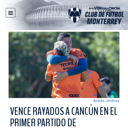
INICIO
NOTICIAS
CLUB
MULTIMEDIA
RAYADOS
RAYADAS
FUERZAS BÁSICAS
RESPONSABILIDAD SOCIAL
TAQUILLA
Andrés Jiménez
TIENDA
VENCE RAYADOS A CANCÚN EN EL
ESTADIO
PRIMER PARTIDO DE
PRENSA