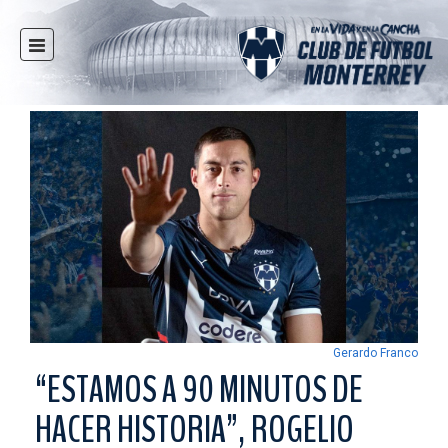
INICIO
NOTICIAS
CLUB
MULTIMEDIA
RAYADOS
RAYADAS
FUERZAS BÁSICAS
RESPONSABILIDAD SOCIAL
TAQUILLA
Gerardo Franco
TIENDA
“ESTAMOS A 90 MINUTOS DE
ESTADIO
HACER HISTORIA”, ROGELIO
PRENSA