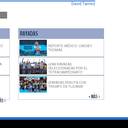
David Tamez
RAYADAS
DO
REPORTE MÉDICO: LINDSEY
THOMAS
A
¡VAN RAYADAS
SELECCIONADAS POR EL
TETRACAMPEONATO!
¡RAYADAS DEBUTA CON
TRIUNFO EN TIJUANA!
+ MÁS >
ÁS >