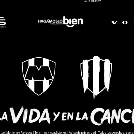
utbol Monterrey Rayados |
Términos y condiciones
|
Aviso de privacidad
| Todos los derechos reser