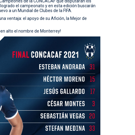
 de Campeones de la CONCACAF que disputarán los
 logrado el campeonato y en esta edición buscarán
nuevo a un Mundial de Clubes de la FIFA.
a ventaja: el apoyo de su Afición, la Mejor de
en alto el nombre de Monterrey!