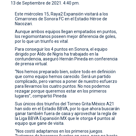
13 de Septiembre de 2021. 4:40 pm.
CONTACTO
Este miércoles 15, Raya2 Expansión visitará a los
Cimarrones de Sonora FC en el Estadio Héroe de
Nacozari.
Aunque ambos equipos llegan empatados en puntos,
los regiomontanos poseen mejor diferencia de goles,
por lo que un triunfo es vital.
Para conseguir los 4 puntos en Sonora, el equipo
dirigido por Aldo de Nigris ha trabajado en la
contundencia, aseguró Hernán Pineda en conferencia
de prensa virtual.
“Nos hemos preparado bien, sobre todo en definición
que como equipo hemos carecido. Será un partido
complicado, pero vamos a poner de nuestro esfuerzo
para llevarnos los cuatro puntos. No nos podemos
rezagar porque queremos estar en los primeros
lugares”, compartió Pineda
Sus únicos dos triunfos del Torneo Grita México A21
han sido en el Estadio BBVA, por lo que ahora buscarán
ganar también fuera de casa y aprovechar la regla de
la Liga BBVA Expansión MX que le otorga 4 puntos al
equipo que gane de visita.
“Nos costó adaptarnos en los primeros juegos.
Tratamos de hacernos fuertes en casa, pero no basta.