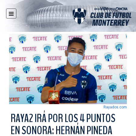
INICIO
NOTICIAS
CLUB
MULTIMEDIA
RAYADOS
RAYADAS
FUERZAS BÁSICAS
RESPONSABILIDAD SOCIAL
TAQUILLA
Rayados.com
TIENDA
RAYA2 IRÁ POR LOS 4 PUNTOS
ESTADIO
EN SONORA: HERNÁN PINEDA
PRENSA