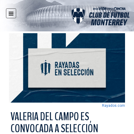
INICIO
NOTICIAS
CLUB
MULTIMEDIA
RAYADOS
RAYADAS
FUERZAS BÁSICAS
RESPONSABILIDAD SOCIAL
TAQUILLA
Rayados.com
TIENDA
VALERIA DEL CAMPO ES
ESTADIO
CONVOCADA A SELECCIÓN
PRENSA