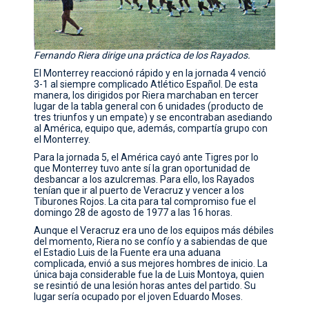
Fernando Riera dirige una práctica de los Rayados.
El Monterrey reaccionó rápido y en la jornada 4 venció
3-1 al siempre complicado Atlético Español. De esta
manera, los dirigidos por Riera marchaban en tercer
lugar de la tabla general con 6 unidades (producto de
tres triunfos y un empate) y se encontraban asediando
al América, equipo que, además, compartía grupo con
el Monterrey.
Para la jornada 5, el América cayó ante Tigres por lo
que Monterrey tuvo ante sí la gran oportunidad de
desbancar a los azulcremas. Para ello, los Rayados
tenían que ir al puerto de Veracruz y vencer a los
Tiburones Rojos. La cita para tal compromiso fue el
domingo 28 de agosto de 1977 a las 16 horas.
Aunque el Veracruz era uno de los equipos más débiles
del momento, Riera no se confío y a sabiendas de que
el Estadio Luis de la Fuente era una aduana
complicada, envió a sus mejores hombres de inicio. La
única baja considerable fue la de Luis Montoya, quien
se resintió de una lesión horas antes del partido. Su
lugar sería ocupado por el joven Eduardo Moses.