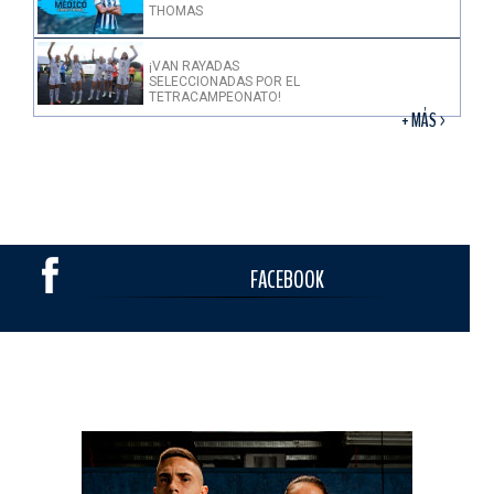
THOMAS
¡VAN RAYADAS
SELECCIONADAS POR EL
TETRACAMPEONATO!
+ MÁS >
FACEBOOK