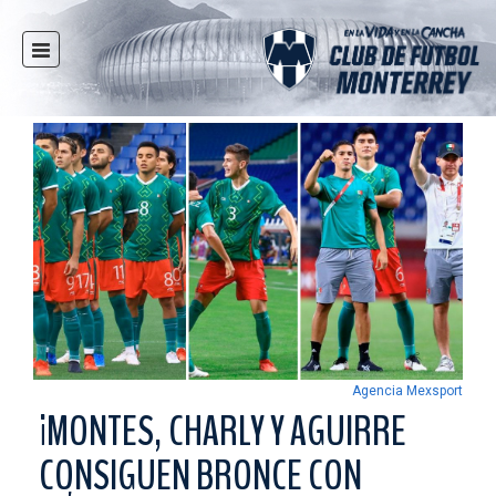
INICIO
NOTICIAS
CLUB
MULTIMEDIA
RAYADOS
RAYADAS
FUERZAS BÁSICAS
RESPONSABILIDAD SOCIAL
TAQUILLA
Agencia Mexsport
TIENDA
¡MONTES, CHARLY Y AGUIRRE
ESTADIO
CONSIGUEN BRONCE CON
PRENSA