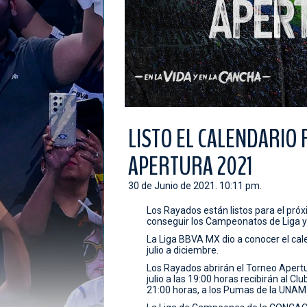
LISTO EL CALENDARIO
APERTURA 2021
30 de Junio de 2021. 10:11 pm.
Los Rayados están listos para el p
conseguir los Campeonatos de Liga
La Liga BBVA MX dio a conocer el cale
julio a diciembre.
Los Rayados abrirán el Torneo Apertu
julio a las 19:00 horas recibirán al C
21:00 horas, a los Pumas de la UNAM