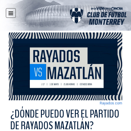
INICIO
NOTICIAS
CLUB
MULTIMEDIA
RAYADOS
RAYADAS
FUERZAS BÁSICAS
RESPONSABILIDAD SOCIAL
TAQUILLA
Rayados.com
TIENDA
¿DÓNDE PUEDO VER EL PARTIDO
ESTADIO
DE RAYADOS MAZATLÁN?
PRENSA