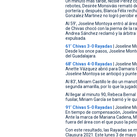
Un minuto más tarde, Nicole Pérez co
rebotes, Desirée Monsiváis remató de 
portería y, después, Blanca Félix rech
Gonzalez Martinez no logró percibir el
Al 59’, Joseline Montoya entró al áre
de Chivas chocó con la pierna de la ra
Andrea Sánchez reclamó y la árbitra l
expulsada.
61’ Chivas 3-0 Rayadas
| Joseline M
Desde los once pasos, Joseline Montoy
del Guadalajara.
68’ Chivas 4-0 Rayadas
| Joseline M
Anette Vázquez abrió para Damaris G
Joseline Montoya se anticipó y punteó
Al 83’, Miriam Castillo le dio un manot
segunda amarilla, por lo que la jugad
Al llegar al minuto 90, Rebeca Bernal
fusilar, Miriam García se barrió y le qu
91’ Chivas 5-0 Rayadas
| Joseline M
En tiempo de compensación, Joseline 
Ante la marca de Mariana Cadena, Mo
fuera del área con el que puso la pel
Con este resultado, las Rayadas se m
Clausura 2021. Este lunes 3 de mayo r