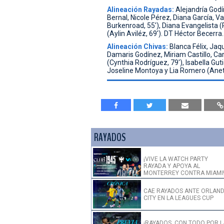
Alineación Rayadas:
Alejandría God
Bernal, Nicole Pérez, Diana García, V
Burkenroad, 55'), Diana Evangelista (R
(Aylin Aviléz, 69'). DT Héctor Becerra.
Alineación Chivas:
Blanca Félix, Jaqu
Damaris Godínez, Miriam Castillo, Car
(Cynthia Rodríguez, 79'), Isabella Gut
Joseline Montoya y Lia Romero (Anet
RAYADOS
¡VIVE LA WATCH PARTY
RAYADA Y APOYA AL
MONTERREY CONTRA MIAMI
CAE RAYADOS ANTE ORLAN
CITY EN LA LEAGUES CUP
¡RAYADOS, CON TODO POR L