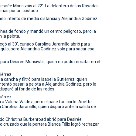
esirée Monsiváis al 22’. La delantera de las Rayadas
enas por un costado.
no intentó de media distancia y Alejandría Godínez
 línea de fondo y mandó un centro peligroso, pero la
 la pelota.
egó al 30’, cunado Carolina Jaramillo abrió para
gulo, pero Alejandría Godínez voló para sacar esa
 para Desirée Monsiváis, quien no pudo rematar en el
tiérrez
a cancha y filtró para Isabella Gutiérrez, quien
tentó pasar la pelota a Alejandría Godínez, pero le
disparó al fondo de las redes.
tiérrez
a Valeria Valdez, pero el pase fue corto. Anette
 Carolina Jaramillo, quien disparó ante la salida de
do Christina Burkenroad abrió para Desirée
o cruzado que la portera Blanca Félix logró rechazar