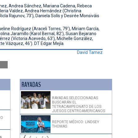
ínez, Andrea Sánchez, Mariana Cadena, Rebeca
aleria Valdez, Andrea Hernández (Christina
icla Rajunov, 73'), Daniela Solís y Desirée Monsiváis
eline Rodríguez (Araceli Torres, 79'), Miriam García,
olina Jaramillo (Karol Bernal, 82'), Susan Bejarano
iérrez (Victoria Acevedo, 63'), Michelle González,
te Vázquez, 46'). DT Edgar Mejía.
David Tamez
RAYADAS
RAYADAS SELECCIONADAS
BUSCARÁN EL
!
TETRACAMPEONATO DE LOS
JUEGOS CENTROAMERICANOS
DO
REPORTE MÉDICO: LINDSEY
THOMAS
A