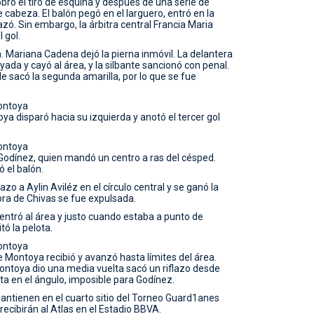
bró el tiro de esquina y después de una serie de
cabeza. El balón pegó en el larguero, entró en la
azó. Sin embargo, la árbitra central Francia Maria
 gol.
a. Mariana Cadena dejó la pierna inmóvil. La delantera
yada y cayó al área, y la silbante sancionó con penal.
e sacó la segunda amarilla, por lo que se fue
ontoya
a disparó hacia su izquierda y anotó el tercer gol
ontoya
odínez, quien mandó un centro a ras del césped.
 el balón.
azo a Aylin Aviléz en el círculo central y se ganó la
ora de Chivas se fue expulsada.
 entró al área y justo cuando estaba a punto de
itó la pelota.
ontoya
Montoya recibió y avanzó hasta límites del área.
ntoya dio una media vuelta sacó un riflazo desde
ota en el ángulo, imposible para Godínez.
antienen en el cuarto sitio del Torneo Guard1anes
ecibirán al Atlas en el Estadio BBVA.