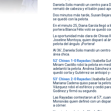
Daniela Solis mandó un centro para D
remató de cabeza y el balón pasó ap
Dos minutos más tarde, Susan Bejara
se quedó con la pelota.
En el minuto 25, Diana García llegó a
portera Blanca Félix voló se quedó con
La oportunidad más clara de Chivas ll
Joseline Montoya, quien disparó al án
pelota del ángulo. ¡Portera!
Al 36’, Daniela Solis mandó un centro
área chica.
52’ Chivas 1-0 Rayadas
| Isabella Gu
Miriam Castillo robó la pelota en medi
adelantó la pelota. Andrea Sánchez in
quedó corta y Gutiérrez se anticipó y 
53’ Chivas 2-0 Rayadas
| Isabella Gu
Mariana Cadena quiso pasar la pelota 
Vázquez robó el esférico y cedió para
Godínez y firmó su segundo.
Las Rayadas contestaron al 57’, cuan
Monsiváis quien definió con un dispar
a córner.