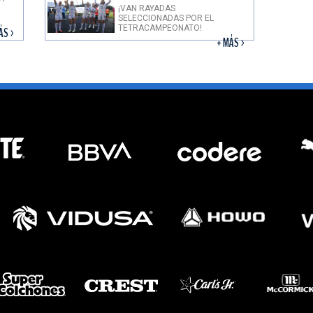
¡VAN RAYADAS
SELECCIONADAS POR EL
TETRACAMPEONATO!
ÁS >
+ MÁS >