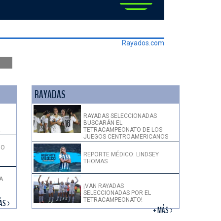
Rayados.com
RAYADAS
RAYADAS SELECCIONADAS
BUSCARÁN EL
!
TETRACAMPEONATO DE LOS
JUEGOS CENTROAMERICANOS
DO
REPORTE MÉDICO: LINDSEY
THOMAS
A
¡VAN RAYADAS
SELECCIONADAS POR EL
TETRACAMPEONATO!
ÁS >
+ MÁS >