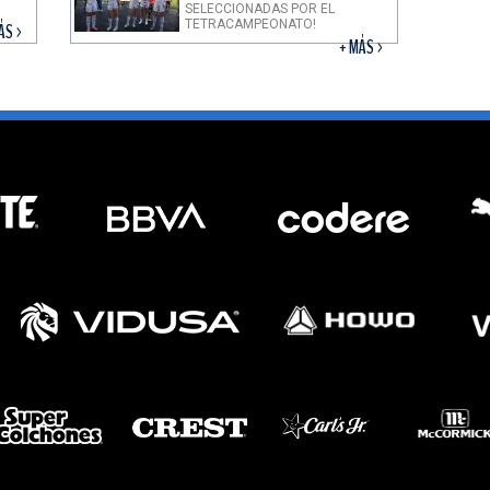
SELECCIONADAS POR EL
TETRACAMPEONATO!
ÁS >
+ MÁS >