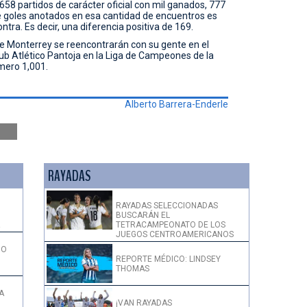
,658 partidos de carácter oficial con mil ganados, 777
e goles anotados en esa cantidad de encuentros es
ntra. Es decir, una diferencia positiva de 169.
 de Monterrey se reencontrarán con su gente en el
b Atlético Pantoja en la Liga de Campeones de la
mero 1,001.
Alberto Barrera-Enderle
RAYADAS
RAYADAS SELECCIONADAS
BUSCARÁN EL
!
TETRACAMPEONATO DE LOS
JUEGOS CENTROAMERICANOS
DO
REPORTE MÉDICO: LINDSEY
THOMAS
A
¡VAN RAYADAS