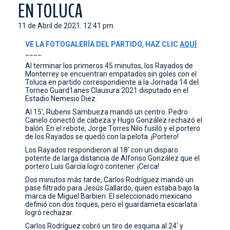
EN TOLUCA
CONTACTO
11 de Abril de 2021. 12:41 pm.
VE LA FOTOGALERÍA DEL PARTIDO, HAZ CLIC
AQUÍ
____
Al terminar los primeros 45 minutos, los Rayados de
Monterrey se encuentran empatados sin goles con el
Toluca en partido correspondiente a la Jornada 14 del
Torneo Guard1anes Clausura 2021 disputado en el
Estadio Nemesio Diez.
Al 15', Rubens Sambueza mandó un centro. Pedro
Canelo conectó de cabeza y Hugo González rechazó el
balón. En el rebote, Jorge Torres Nilo fusiló y el portero
de los Rayados se quedó con la pelota. ¡Portero!
Los Rayados respondieron al 18' con un disparo
potente de larga distancia de Alfonso González que el
portero Luis García logró contener. ¡Cerca!
Dos minutos más tarde, Carlos Rodríguez mandó un
pase filtrado para Jesús Gallardo, quien estaba bajo la
marca de Miguel Barbieri. El seleccionado mexicano
definió con dos toques, pero el guardameta escarlata
logró rechazar.
Carlos Rodríguez cobró un tiro de esquina al 24' y