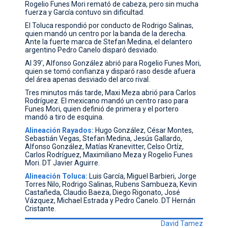
Rogelio Funes Mori remató de cabeza, pero sin mucha
fuerza y García contuvo sin dificultad.
El Toluca respondió por conducto de Rodrigo Salinas,
quien mandó un centro por la banda de la derecha.
Ante la fuerte marca de Stefan Medina, el delantero
argentino Pedro Canelo disparó desviado.
Al 39’, Alfonso González abrió para Rogelio Funes Mori,
quien se tomó confianza y disparó raso desde afuera
del área apenas desviado del arco rival.
Tres minutos más tarde, Maxi Meza abrió para Carlos
Rodríguez. El mexicano mandó un centro raso para
Funes Mori, quien definió de primera y el portero
mandó a tiro de esquina.
Alineación Rayados:
Hugo González, César Montes,
Sebastián Vegas, Stefan Medina, Jesús Gallardo,
Alfonso González, Matías Kranevitter, Celso Ortíz,
Carlos Rodríguez, Maximiliano Meza y Rogelio Funes
Mori. DT Javier Aguirre.
Alineación Toluca:
Luis García, Miguel Barbieri, Jorge
Torres Nilo, Rodrigo Salinas, Rubens Sambueza, Kevin
Castañeda, Claudio Baeza, Diego Rigonato, José
Vázquez, Michael Estrada y Pedro Canelo. DT Hernán
Cristante.
David Tamez