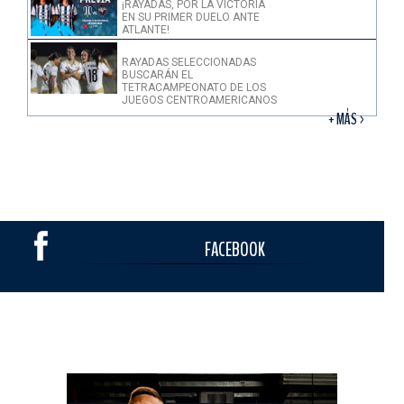
¡RAYADAS, POR LA VICTORIA
EN SU PRIMER DUELO ANTE
ATLANTE!
RAYADAS SELECCIONADAS
BUSCARÁN EL
TETRACAMPEONATO DE LOS
JUEGOS CENTROAMERICANOS
+ MÁS >
FACEBOOK