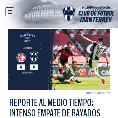
INICIO
NOTICIAS
CLUB
MULTIMEDIA
RAYADOS
RAYADAS
FUERZAS BÁSICAS
RESPONSABILIDAD SOCIAL
TAQUILLA
Andrés Jiménez
TIENDA
REPORTE AL MEDIO TIEMPO:
ESTADIO
INTENSO EMPATE DE RAYADOS
PRENSA