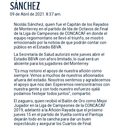
SÁNCHEZ
CONTACTO
09 de Abril de 2021. 8:37 am.
Nicolás Sánchez, quien fue el Capitán de los Rayados
de Monterrey en el partido de Ida de Octavos de Final
de la Liga de Campeones de CONCACAF en donde el
equipo regiomontano se llevó el triunfo, se mostró
emocionado por la noticia de que podrán contar con
público en el Estadio BBVA.
La Secretaría de Salud autorizó este jueves abrir el
Estadio BBVA con aforo limitado, lo cual será un
aliciente para los jugadores del Monterrey.
"Es muy notorio el apoyo de nuestra afición como
siempre. Vimos a muchos de nuestros aficionados
afuera del estadio. Nosotros sentimos y agradecemos
el apoyo que nos dan. Esperemos reencontrarnos con
nuestra gente y con todo nuestro esfuerzo ojalá
podamos festejar todos juntos", compartió.
El zaguero, quien recibió el Balón de Oro como Mejor
Jugador en la Liga de Campeones de la CONCACAF
2019, adelantó a la Afición Rayada que el próximo
jueves 15 en el partido de Vuelta contra el Pantoja
dejarán todo en la cancha para dar un buen
espectáculo y asegurar los Cuartos de Final.