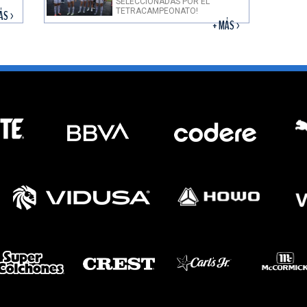
SELECCIONADAS POR EL
TETRACAMPEONATO!
ÁS >
+ MÁS >