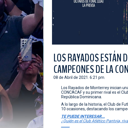
LOS RAYADOS ESTÁN D
CAMPEONES DE LA CO
08 de Abril de 2021. 6:21 pm.
Los Rayados de Monterrey inician una
CONCACAF y su primer rival es el Clu
República Dominicana.
A lo largo de la historia, el Club de 
10 ocasiones, destacando los campeo
TE PUEDE INTERESAR...
¿Quién es el Club Atlético Pantoja, r
_____