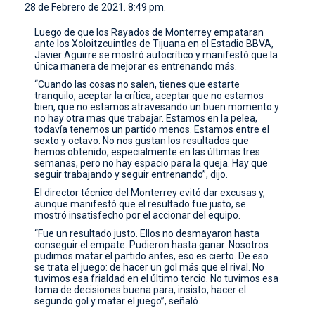
28 de Febrero de 2021. 8:49 pm.
CONTACTO
Luego de que los Rayados de Monterrey empataran
ante los Xoloitzcuintles de Tijuana en el Estadio BBVA,
Javier Aguirre se mostró autocrítico y manifestó que la
única manera de mejorar es entrenando más.
“Cuando las cosas no salen, tienes que estarte
tranquilo, aceptar la crítica, aceptar que no estamos
bien, que no estamos atravesando un buen momento y
no hay otra mas que trabajar. Estamos en la pelea,
todavía tenemos un partido menos. Estamos entre el
sexto y octavo. No nos gustan los resultados que
hemos obtenido, especialmente en las últimas tres
semanas, pero no hay espacio para la queja. Hay que
seguir trabajando y seguir entrenando”, dijo.
El director técnico del Monterrey evitó dar excusas y,
aunque manifestó que el resultado fue justo, se
mostró insatisfecho por el accionar del equipo.
“Fue un resultado justo. Ellos no desmayaron hasta
conseguir el empate. Pudieron hasta ganar. Nosotros
pudimos matar el partido antes, eso es cierto. De eso
se trata el juego: de hacer un gol más que el rival. No
tuvimos esa frialdad en el último tercio. No tuvimos esa
toma de decisiones buena para, insisto, hacer el
segundo gol y matar el juego”, señaló.