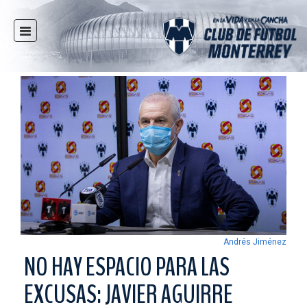
INICIO
NOTICIAS
CLUB
MULTIMEDIA
RAYADOS
RAYADAS
FUERZAS BÁSICAS
RESPONSABILIDAD SOCIAL
TAQUILLA
Andrés Jiménez
TIENDA
NO HAY ESPACIO PARA LAS
ESTADIO
EXCUSAS: JAVIER AGUIRRE
PRENSA