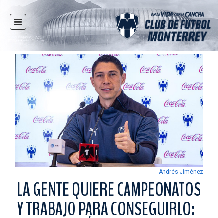
INICIO
NOTICIAS
CLUB
MULTIMEDIA
RAYADOS
RAYADAS
FUERZAS BÁSICAS
RESPONSABILIDAD SOCIAL
TAQUILLA
Andrés Jiménez
TIENDA
LA GENTE QUIERE CAMPEONATOS
ESTADIO
Y TRABAJO PARA CONSEGUIRLO:
PRENSA