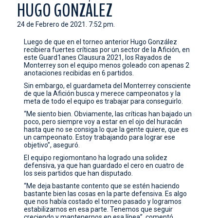
HUGO GONZÁLEZ
CONTACTO
24 de Febrero de 2021. 7:52 pm.
Luego de que en el torneo anterior Hugo González
recibiera fuertes críticas por un sector de la Afición, en
este Guard1anes Clausura 2021, los Rayados de
Monterrey son el equipo menos goleado con apenas 2
anotaciones recibidas en 6 partidos.
Sin embargo, el guardameta del Monterrey consciente
de que la Afición busca y merece campeonatos y la
meta de todo el equipo es trabajar para conseguirlo.
“Me siento bien. Obviamente, las críticas han bajado un
poco, pero siempre voy a estar en el ojo del huracán
hasta que no se consiga lo que la gente quiere, que es
un campeonato. Estoy trabajando para lograr ese
objetivo”, aseguró.
El equipo regiomontano ha logrado una solidez
defensiva, ya que han guardado el cero en cuatro de
los seis partidos que han disputado.
“Me deja bastante contento que se estén haciendo
bastante bien las cosas en la parte defensiva. Es algo
que nos había costado el torneo pasado y logramos
estabilizarnos en esa parte. Tenemos que seguir
creciendo y mantenernos en esa línea”, comentó.